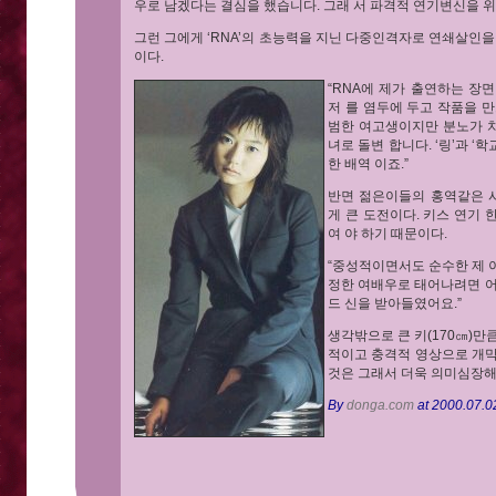
우로 남겠다는 결심을 했습니다. 그래 서 파격적 연기변신을 위
그런 그에게 ‘RNA’의 초능력을 지닌 다중인격자로 연쇄살인을
이다.
“RNA에 제가 출연하는 장
저 를 염두에 두고 작품을 
범한 여고생이지만 분노가 
녀로 돌변 합니다. ‘링’과 
한 배역 이죠.”
반면 젊은이들의 홍역같은 사
게 큰 도전이다. 키스 연기
여 야 하기 때문이다.
“중성적이면서도 순수한 제 
정한 여배우로 태어나려면 어
드 신을 받아들였어요.”
생각밖으로 큰 키(170㎝)만
적이고 충격적 영상으로 개막
것은 그래서 더욱 의미심장해
By
donga.com
at 2000.07.0