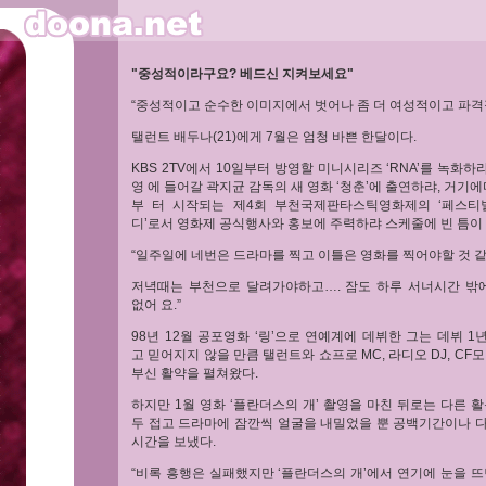
"중성적이라구요? 베드신 지켜보세요"
“중성적이고 순수한 이미지에서 벗어나 좀 더 여성적이고 파격적
탤런트 배두나(21)에게 7월은 엄청 바쁜 한달이다.
KBS 2TV에서 10일부터 방영할 미니시리즈 ‘RNA’를 녹화하랴
영 에 들어갈 곽지균 감독의 새 영화 ‘청춘’에 출연하랴, 거기에
부 터 시작되는 제4회 부천국제판타스틱영화제의 ‘페스티
디’로서 영화제 공식행사와 홍보에 주력하랴 스케줄에 빈 틈이 
“일주일에 네번은 드라마를 찍고 이틀은 영화를 찍어야할 것 같
저녁때는 부천으로 달려가야하고…. 잠도 하루 서너시간 밖에
없어 요.”
98년 12월 공포영화 ‘링’으로 연예계에 데뷔한 그는 데뷔 
고 믿어지지 않을 만큼 탤런트와 쇼프로 MC, 라디오 DJ, CF
부신 활약을 펼쳐왔다.
하지만 1월 영화 ‘플란더스의 개’ 촬영을 마친 뒤로는 다른 
두 접고 드라마에 잠깐씩 얼굴을 내밀었을 뿐 공백기간이나 
시간을 보냈다.
“비록 흥행은 실패했지만 ‘플란더스의 개’에서 연기에 눈을