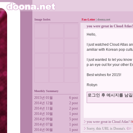
Image Index
Fan-Letter
| doona.net
you were great in Cloud Atlas!
Hello,
I just watched Cloud Atlas a
amiliar with Korean pop cult
I just wanted to let you know
p an eye out for your other E
Best wishes for 2015!
Robyn
Monthly Summary
2015년 01월
6 post
2014년 12월
2 post
2014년 11월
2 post
2014년 10월
1 post
2014년 09월
5 post
you were great in Cloud Atlas!
2014년 07월
1 post
Sorry, this URL is Doona's.
2014년 06월
1 post